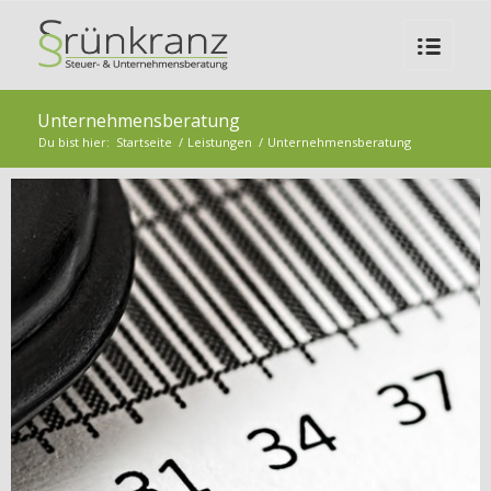
Unternehmensberatung
Du bist hier:
Startseite
/
Leistungen
/
Unternehmensberatung